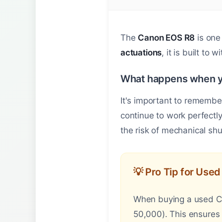
The
Canon EOS R8
is one 
actuations
, it is built to 
What happens when y
It's important to remembe
continue to work perfectl
the risk of mechanical shut
💡 Pro Tip for Use
When buying a used Can
50,000). This ensures 