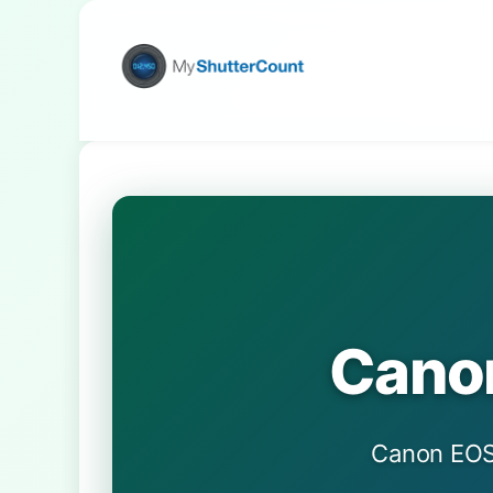
Cano
Canon E