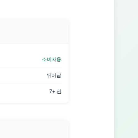
소비자용
뛰어남
7+ 년