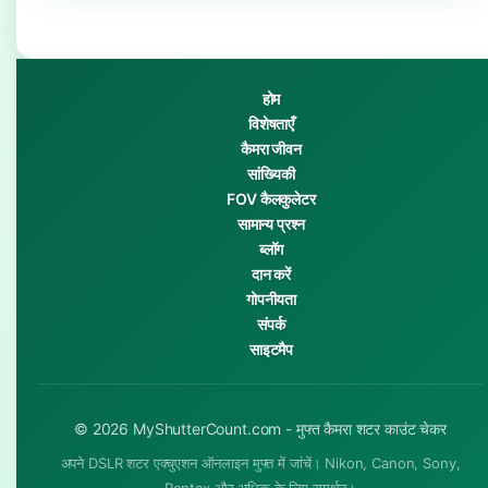
होम
विशेषताएँ
कैमरा जीवन
सांख्यिकी
FOV कैलकुलेटर
सामान्य प्रश्न
ब्लॉग
दान करें
गोपनीयता
संपर्क
साइटमैप
© 2026 MyShutterCount.com - मुफ्त कैमरा शटर काउंट चेकर
अपने DSLR शटर एक्चुएशन ऑनलाइन मुफ्त में जांचें। Nikon, Canon, Sony,