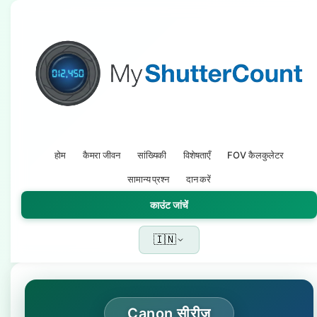
होम
कैमरा जीवन
सांख्यिकी
विशेषताएँ
FOV कैलकुलेटर
सामान्य प्रश्न
दान करें
काउंट जांचें
🇮🇳
Canon सीरीज़