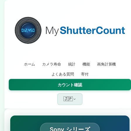
ホーム
カメラ寿命
統計
機能
画角計算機
よくある質問
寄付
カウント確認
🇯🇵
Sony シリーズ