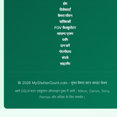
होम
विशेषताएँ
कैमरा जीवन
सांख्यिकी
FOV कैलकुलेटर
सामान्य प्रश्न
ब्लॉग
दान करें
गोपनीयता
संपर्क
साइटमैप
© 2026 MyShutterCount.com - मुफ्त कैमरा शटर काउंट चेकर
अपने DSLR शटर एक्चुएशन ऑनलाइन मुफ्त में जांचें। Nikon, Canon, Sony,
Pentax और अधिक के लिए समर्थन।