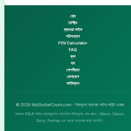
হোম
বৈশিষ্ট্য
ক্যামেরা লাইফ
পরিসংখ্যান
FOV Calculator
FAQ
ব্লগ
দান
গোপনীয়তা
যোগাযোগ
সাইটম্যাপ
© 2026 MyShutterCount.com - বিনামূল্যে ক্যামেরা শাটার কাউন্ট চেকার
আপনার DSLR শাটার অ্যাকচুয়েশন অনলাইনে বিনামূল্যে চেক করুন। Nikon, Canon,
Sony, Pentax এবং আরো অনেকের জন্য সাপোর্ট।