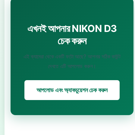
এখনই আপনার NIKON D3
চেক করুন
এই ক্যামেরা থেকে একটি ফটো আছে? আপনার সঠিক কাউন্ট
দেখতে এটি আপলোড করুন।
আপলোড এবং অ্যাকচুয়েশন চেক করুন