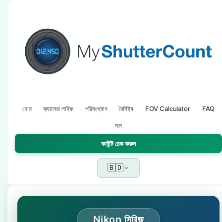
হোম
ক্যামেরা লাইফ
পরিসংখ্যান
বৈশিষ্ট্য
FOV Calculator
FAQ
দান
কাউন্ট চেক করুন
🇧🇩
Nikon সিরিজ