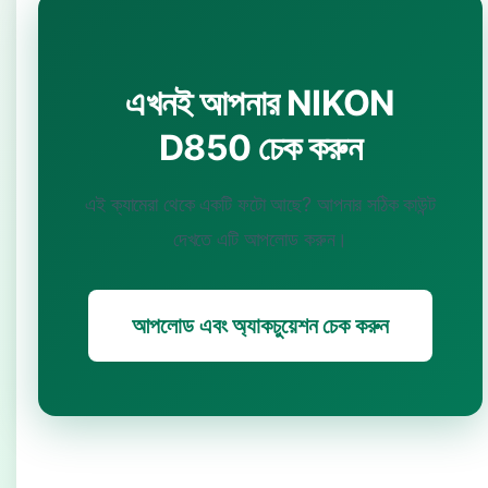
এখনই আপনার NIKON
D850 চেক করুন
এই ক্যামেরা থেকে একটি ফটো আছে? আপনার সঠিক কাউন্ট
দেখতে এটি আপলোড করুন।
আপলোড এবং অ্যাকচুয়েশন চেক করুন