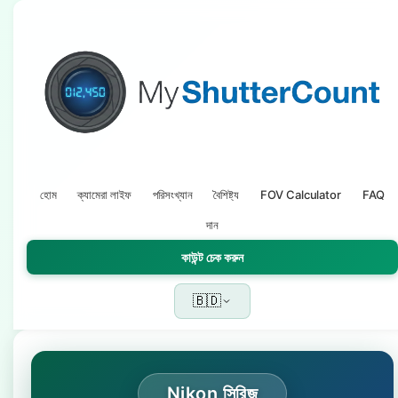
হোম
ক্যামেরা লাইফ
পরিসংখ্যান
বৈশিষ্ট্য
FOV Calculator
FAQ
দান
কাউন্ট চেক করুন
🇧🇩
Nikon সিরিজ