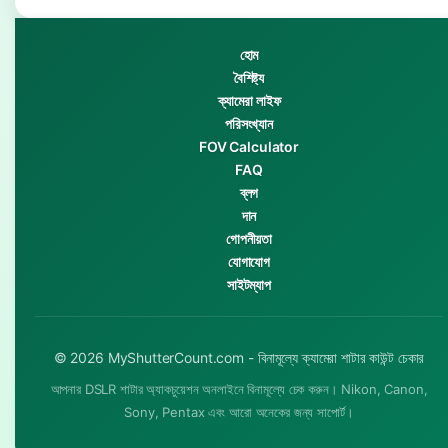
হোম
বৈশিষ্ট্য
ক্যামেরা লাইফ
পরিসংখ্যান
FOV Calculator
FAQ
ব্লগ
দান
গোপনীয়তা
যোগাযোগ
সাইটম্যাপ
© 2026 MyShutterCount.com - বিনামূল্যে ক্যামেরা শাটার কাউন্ট চেকার
আপনার DSLR শাটার অ্যাকচুয়েশন অনলাইনে বিনামূল্যে চেক করুন। Nikon, Canon,
Sony, Pentax এবং আরো অনেকের জন্য সাপোর্ট।