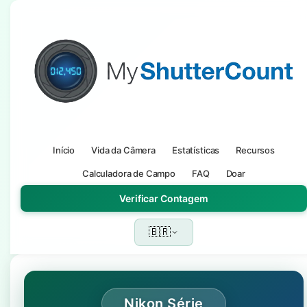
Início
Vida da Câmera
Estatísticas
Recursos
Calculadora de Campo
FAQ
Doar
Verificar Contagem
🇧🇷
Nikon Série