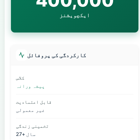
400,000
ایکچویشنز
کارکردگی کی پروفائل
کلاس
پیشہ ورانہ
قابل اعتمادیت
غیر معمولی
تخمینی زندگی
27+ سال