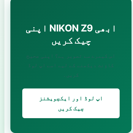
اپنی NIKON Z9 ابھی
چیک کریں
اس کیمرے سے تصویر ہے؟ اپنی صحیح
کاؤنٹ دیکھنے کے لیے اسے اپ لوڈ
کریں۔
اپ لوڈ اور ایکچویشنز
چیک کریں