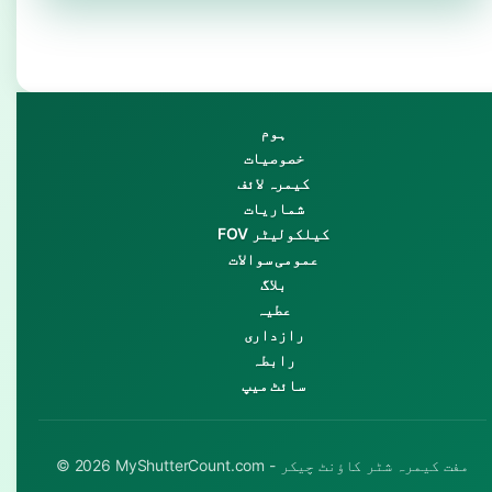
ہوم
خصوصیات
کیمرہ لائف
شماریات
FOV کیلکولیٹر
عمومی سوالات
بلاگ
عطیہ
رازداری
رابطہ
سائٹ میپ
© 2026 MyShutterCount.com - مفت کیمرہ شٹر کاؤنٹ چیکر