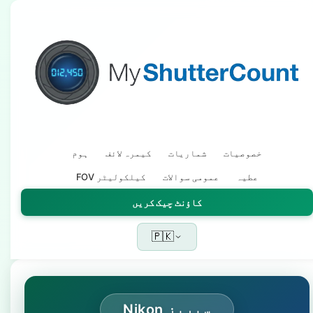
خصوصیات
شماریات
کیمرہ لائف
ہوم
عطیہ
عمومی سوالات
FOV کیلکولیٹر
کاؤنٹ چیک کریں
🇵🇰
Nikon سیریز