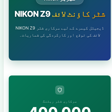
شٹر کاؤنٹ لائف
NIKON Z9
NIKON Z9 ڈیجیٹل کیمرے کے لیے سرکاری شٹر
لائف کی توقع اور کارکردگی کی شماریات۔
سرکاری شٹر ریٹنگ