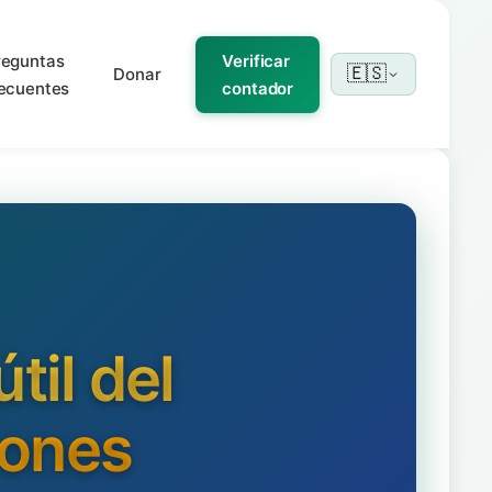
reguntas
Verificar
🇪🇸
Donar
recuentes
contador
til del
iones