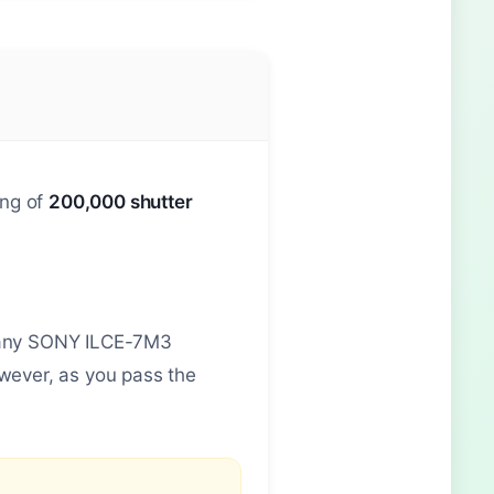
ing of
200,000 shutter
 Many SONY ILCE-7M3
wever, as you pass the