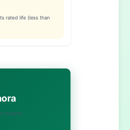
 rated life (less than
hora
or exacto.