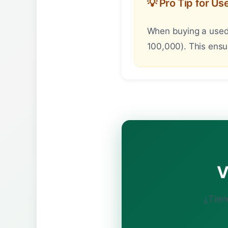
💡 Pro Tip for U
When buying a used 
100,000). This ensu
V
¿Tien