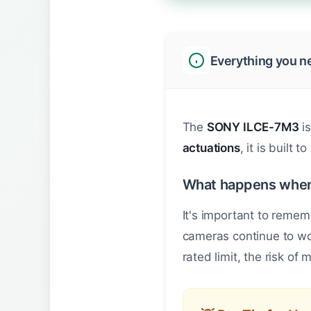
Everything you n
The
SONY ILCE-7M3
is
actuations
, it is built 
What happens when
It's important to remem
cameras continue to wo
rated limit, the risk of