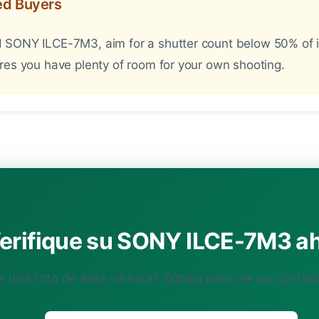
sed Buyers
SONY ILCE-7M3, aim for a shutter count below 50% of its
res you have plenty of room for your own shooting.
erifique su SONY ILCE-7M3 a
e una foto de esta cámara? Súbala para ver su contad