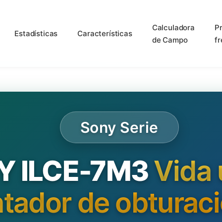
Calculadora
P
Estadísticas
Características
de Campo
f
Sony Serie
Y ILCE-7M3
Vida ú
tador de obturac