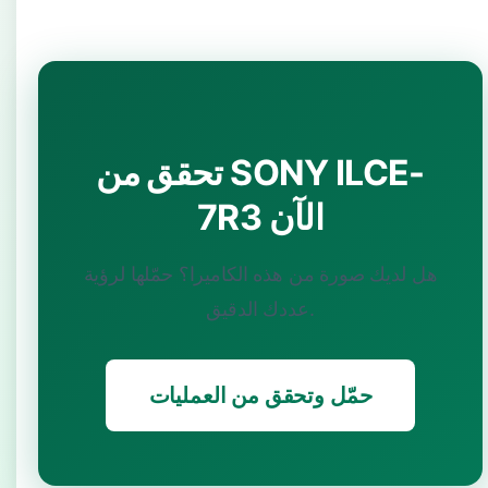
تحقق من SONY ILCE-
7R3 الآن
هل لديك صورة من هذه الكاميرا؟ حمّلها لرؤية
عددك الدقيق.
حمّل وتحقق من العمليات