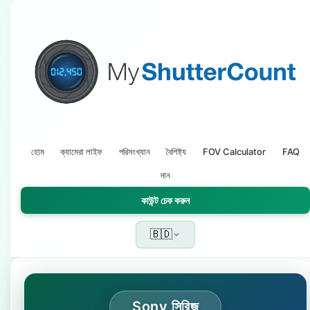
হোম
ক্যামেরা লাইফ
পরিসংখ্যান
বৈশিষ্ট্য
FOV Calculator
FAQ
দান
কাউন্ট চেক করুন
🇧🇩
Sony সিরিজ