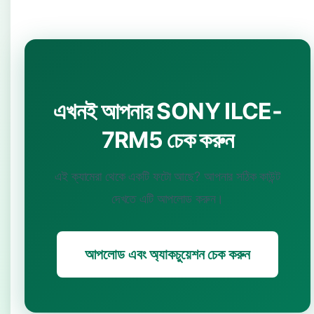
এখনই আপনার SONY ILCE-
7RM5 চেক করুন
এই ক্যামেরা থেকে একটি ফটো আছে? আপনার সঠিক কাউন্ট
দেখতে এটি আপলোড করুন।
আপলোড এবং অ্যাকচুয়েশন চেক করুন