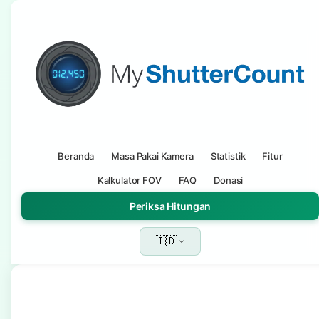
Beranda
Masa Pakai Kamera
Statistik
Fitur
Kalkulator FOV
FAQ
Donasi
Periksa Hitungan
🇮🇩