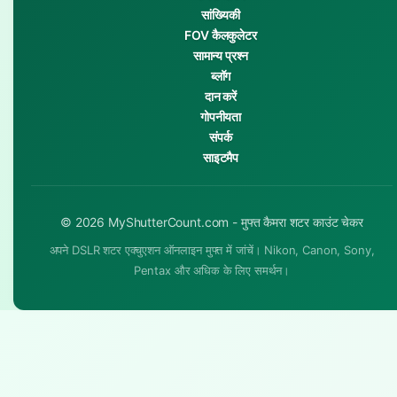
सांख्यिकी
FOV कैलकुलेटर
सामान्य प्रश्न
ब्लॉग
दान करें
गोपनीयता
संपर्क
साइटमैप
© 2026 MyShutterCount.com - मुफ्त कैमरा शटर काउंट चेकर
अपने DSLR शटर एक्चुएशन ऑनलाइन मुफ्त में जांचें। Nikon, Canon, Sony,
Pentax और अधिक के लिए समर्थन।