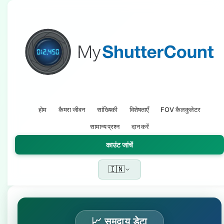
होम
कैमरा जीवन
सांख्यिकी
विशेषताएँ
FOV कैलकुलेटर
सामान्य प्रश्न
दान करें
काउंट जांचें
🇮🇳
📈 समुदाय डेटा