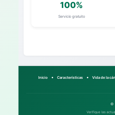
100%
Servicio gratuito
•
•
Inicio
Características
Vida de la c
© 
Verifique las actu