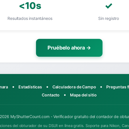
<10s
✓
Resultados instantáneos
Sin registro
Pruébelo ahora →
•
•
•
ámara
Estadísticas
Calculadora de Campo
Preguntas 
•
Contacto
Mapa del sitio
2026 MyShutterCount.com - Verificador gratuito del contador de obtu
aciones del obturador de su DSLR en línea gratis. Soporte para Nikon, Ca