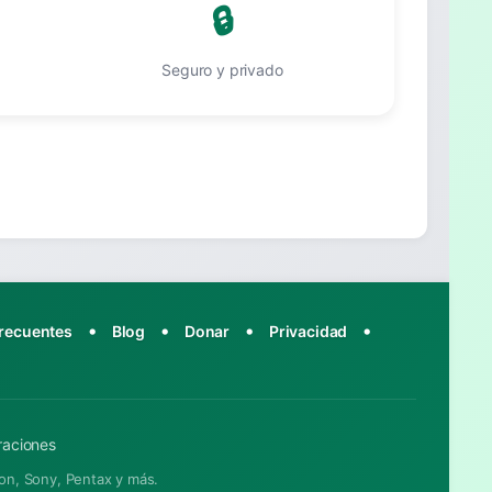
🔒
Seguro y privado
•
•
•
•
frecuentes
Blog
Donar
Privacidad
raciones
non, Sony, Pentax y más.