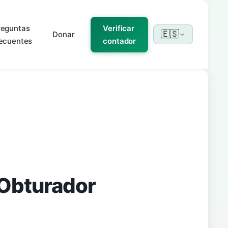
reguntas
Verificar
🇪🇸
Donar
recuentes
contador
 Obturador