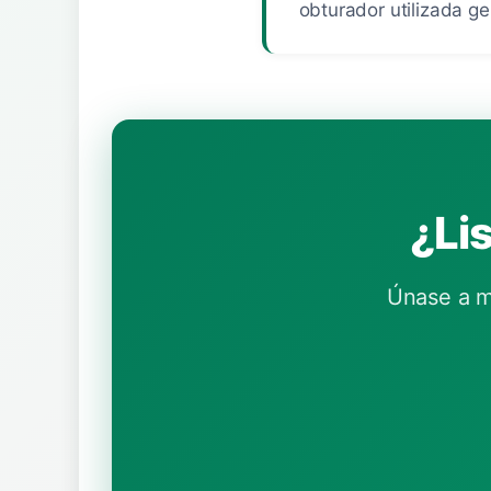
obturador utilizada g
¿Lis
Únase a m